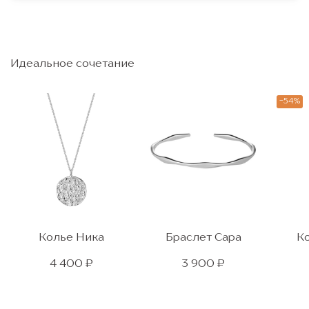
Идеальное сочетание
-54%
Колье Ника
Браслет Сара
К
4 400 ₽
3 900 ₽