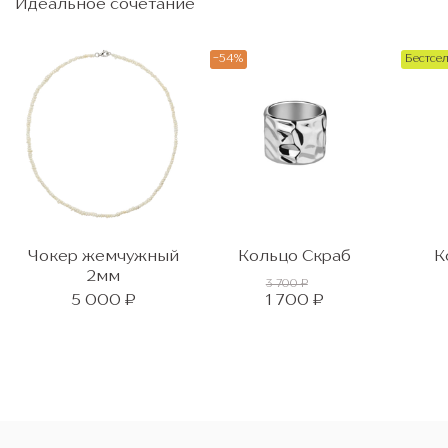
Идеальное сочетание
-54%
Бестсе
Чокер жемчужный
Кольцо Скраб
К
2мм
3 700 ₽
5 000 ₽
1 700 ₽