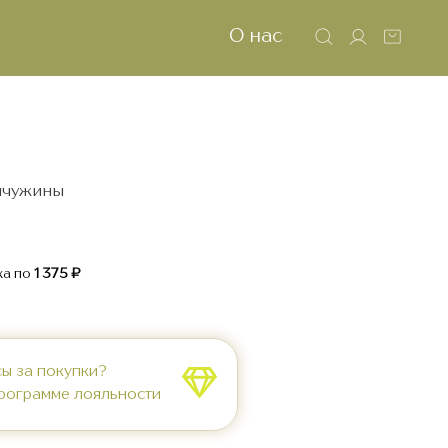
О нас
мчужины
а по
1 375 ₽
сы за покупки?
программе лояльности