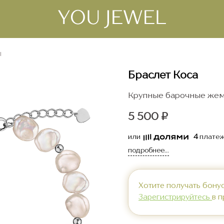
ы
Браслет Коса
Крупные барочные же
5 500 ₽
или
4
платеж
подробнее...
Хотите получать бону
Зарегистрируйтесь
в 