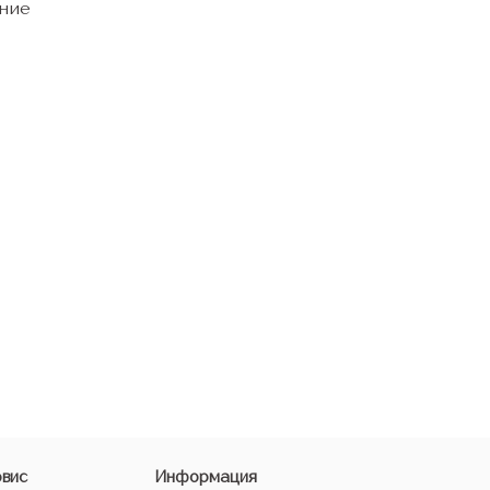
ние
рвис
Информация