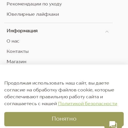
Рекомендации по уходу
Ювелирные лайфхаки
Информация
О нас
Контакты
Магазин
Оптовым партнерам
Оферта и политика конфиденциальности
Продолжая использовать наш сайт, вы даете
согласие на обработку файлов cookie, которые
Согласие на обработку персональных данных
обеспечивают правильную работу сайта и
Согласие на рекламную рассылку
соглашаетесь с нашей
Политикой безопасности
Понятно